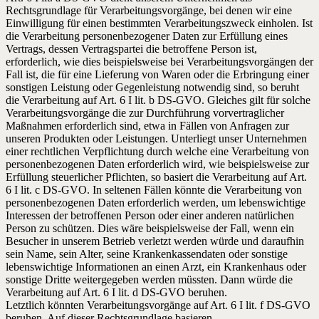
Rechtsgrundlage für Verarbeitungsvorgänge, bei denen wir eine
Einwilligung für einen bestimmten Verarbeitungszweck einholen. Ist
die Verarbeitung personenbezogener Daten zur Erfüllung eines
Vertrags, dessen Vertragspartei die betroffene Person ist,
erforderlich, wie dies beispielsweise bei Verarbeitungsvorgängen der
Fall ist, die für eine Lieferung von Waren oder die Erbringung einer
sonstigen Leistung oder Gegenleistung notwendig sind, so beruht
die Verarbeitung auf Art. 6 I lit. b DS-GVO. Gleiches gilt für solche
Verarbeitungsvorgänge die zur Durchführung vorvertraglicher
Maßnahmen erforderlich sind, etwa in Fällen von Anfragen zur
unseren Produkten oder Leistungen. Unterliegt unser Unternehmen
einer rechtlichen Verpflichtung durch welche eine Verarbeitung von
personenbezogenen Daten erforderlich wird, wie beispielsweise zur
Erfüllung steuerlicher Pflichten, so basiert die Verarbeitung auf Art.
6 I lit. c DS-GVO. In seltenen Fällen könnte die Verarbeitung von
personenbezogenen Daten erforderlich werden, um lebenswichtige
Interessen der betroffenen Person oder einer anderen natürlichen
Person zu schützen. Dies wäre beispielsweise der Fall, wenn ein
Besucher in unserem Betrieb verletzt werden würde und daraufhin
sein Name, sein Alter, seine Krankenkassendaten oder sonstige
lebenswichtige Informationen an einen Arzt, ein Krankenhaus oder
sonstige Dritte weitergegeben werden müssten. Dann würde die
Verarbeitung auf Art. 6 I lit. d DS-GVO beruhen.
Letztlich könnten Verarbeitungsvorgänge auf Art. 6 I lit. f DS-GVO
beruhen. Auf dieser Rechtsgrundlage basieren