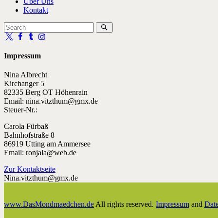
Über Uns
Kontakt
Impressum
Nina Albrecht
Kirchanger 5
82335 Berg OT Höhenrain
Email: nina.vitzthum@gmx.de
Steuer-Nr.:
Carola Fürbaß
Bahnhofstraße 8
86919 Utting am Ammersee
Email: ronjala@web.de
Zur Kontaktseite
Nina.vitzthum@gmx.de
www.DasMondmaedchen.de
All rights reserved.
Impressum
and
Dat