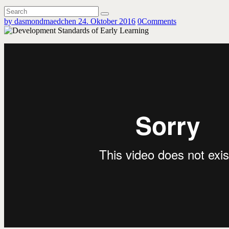
by dasmondmaedchen
24. Oktober 2016
0
Comments