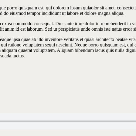
ue porro quisquam est, qui dolorem ipsum quiaolor sit amet, consectetu
sed do eiusmod tempor incididunt ut labore et dolore magna aliqua.
 ex ea commodo consequat. Duis aute irure dolor in reprehenderit in volu
it anim id est laborum. Sed ut perspiciatis unde omnis iste natus error si
e ipsa quae ab illo inventore veritatis et quasi architecto beatae vit
 qui ratione voluptatem sequi nesciunt. Neque porro quisquam est, qui do
aliquam quaerat voluptatem. Aliquam bibendum lacus quis nulla digni
esuada luctus.