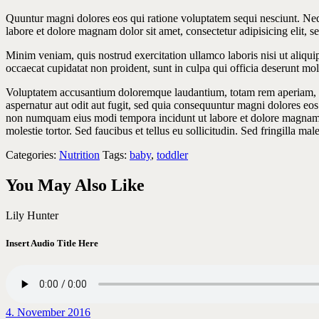
Quuntur magni dolores eos qui ratione voluptatem sequi nesciunt. Neq
labore et dolore magnam dolor sit amet, consectetur adipisicing elit, 
Minim veniam, quis nostrud exercitation ullamco laboris nisi ut aliquip
occaecat cupidatat non proident, sunt in culpa qui officia deserunt moll
Voluptatem accusantium doloremque laudantium, totam rem aperiam, eaqu
aspernatur aut odit aut fugit, sed quia consequuntur magni dolores eos
non numquam eius modi tempora incidunt ut labore et dolore magnam 
molestie tortor. Sed faucibus et tellus eu sollicitudin. Sed fringilla mal
Categories:
Nutrition
Tags:
baby
,
toddler
You May Also Like
Lily Hunter
Insert Audio Title Here
4. November 2016