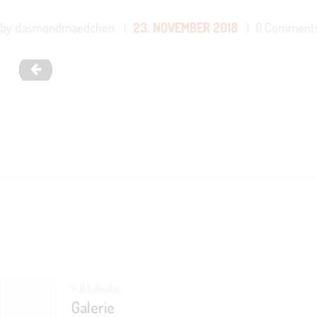
by dasmondmaedchen
23. NOVEMBER 2018
0
Comment
Nina strukturiert die Aufnahme-Elemente wie ein Meise
BEITRAGSNAVIGATIO
Previous
Published in
Galerie
post: