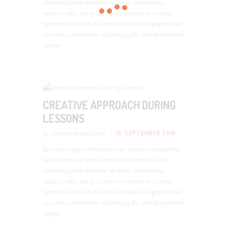
dolorem ipsum quiaolor sit amet, consectetur,
adipisci velit, sed quia non numquam eius modi
tempora incidunt ut labore et dolore magnam dolor
sit amet, consectetur adipisicing elit, sed do eiusmod
tempor…
CREATIVE APPROACH DURING
LESSONS
by dasmondmaedchen
19. SEPTEMBER 2016
Quuntur magni dolores eos qui ratione voluptatem
sequi nesciunt. Neque porro quisquam est, qui
dolorem ipsum quiaolor sit amet, consectetur,
adipisci velit, sed quia non numquam eius modi
tempora incidunt ut labore et dolore magnam dolor
sit amet, consectetur adipisicing elit, sed do eiusmod
tempor…