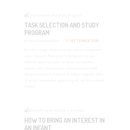
TASK SELECTION AND STUDY
PROGRAM
by dasmondmaedchen
7. SEPTEMBER 2016
Quuntur magni dolores eos qui ratione voluptatem
sequi nesciunt. Neque porro quisquam est, qui
dolorem ipsum quiaolor sit amet, consectetur,
adipisci velit, sed quia non numquam eius modi
tempora incidunt ut labore et dolore magnam dolor
sit amet, consectetur adipisicing elit, sed do eiusmod
tempor…
HOW TO BRING AN INTEREST IN
AN INFANT