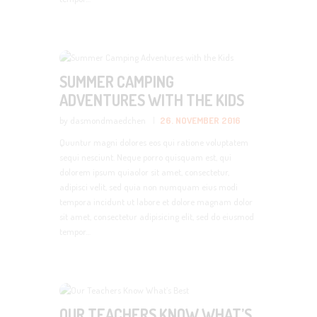
SUMMER CAMPING
ADVENTURES WITH THE KIDS
by dasmondmaedchen
26. NOVEMBER 2016
Quuntur magni dolores eos qui ratione voluptatem
sequi nesciunt. Neque porro quisquam est, qui
dolorem ipsum quiaolor sit amet, consectetur,
adipisci velit, sed quia non numquam eius modi
tempora incidunt ut labore et dolore magnam dolor
sit amet, consectetur adipisicing elit, sed do eiusmod
tempor…
OUR TEACHERS KNOW WHAT’S