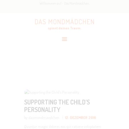
Willkommen auf - Das Mondmädchen.
HOME
AKTUELL
DAS MONDMÄDCHEN
DAS MONDMÄDCHEN
HÖRSPIEL
spinnt deinen Traum.
spinnt deinen Traum.
THEATER
MUSIKMÄRCHEN
ÜBER UNS
DIY
Home
All Posts
DIY
KONTAKT
SUPPORTING THE CHILD’S
PERSONALITY
by dasmondmaedchen
12. DEZEMBER 2016
Quuntur magni dolores eos qui ratione voluptatem