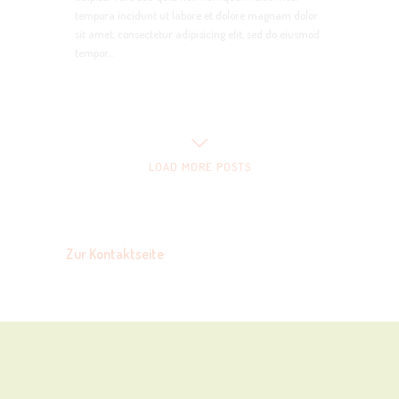
tempora incidunt ut labore et dolore magnam dolor
sit amet, consectetur adipisicing elit, sed do eiusmod
tempor…
LOAD MORE POSTS
Zur Kontaktseite
NINA.VITZTHUM@GMX.DE