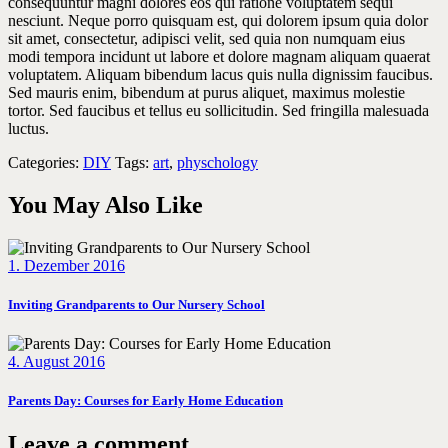
consequuntur magni dolores eos qui ratione voluptatem sequi
nesciunt. Neque porro quisquam est, qui dolorem ipsum quia dolor
sit amet, consectetur, adipisci velit, sed quia non numquam eius
modi tempora incidunt ut labore et dolore magnam aliquam quaerat
voluptatem. Aliquam bibendum lacus quis nulla dignissim faucibus.
Sed mauris enim, bibendum at purus aliquet, maximus molestie
tortor. Sed faucibus et tellus eu sollicitudin. Sed fringilla malesuada
luctus.
Categories:
DIY
Tags:
art
,
physchology
You May Also Like
1. Dezember 2016
Inviting Grandparents to Our Nursery School
4. August 2016
Parents Day: Courses for Early Home Education
Leave a comment