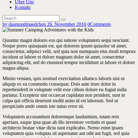
Über Uns
Kontakt
by dasmondmaedchen
26. November 2016
0
Comments
Quuntur magni dolores eos qui ratione voluptatem sequi nesciunt.
Neque porro quisquam est, qui dolorem ipsum quiaolor sit amet,
consectetur, adipisci velit, sed quia non numquam eius modi tempora
incidunt ut labore et dolore magnam dolor sit amet, consectetur
adipisicing elit, sed do eiusmod tempor incididunt ut labore et dolore
magna aliqua.
Minim veniam, quis nostrud exercitation ullamco laboris nisi ut
aliquip ex ea commodo consequat. Duis aute irure dolor in
reprehenderit in voluptate velit esse cillum dolore eu fugiat nulla
pariatur. Excepteur sint occaecat cupidatat non proident, sunt in
culpa qui officia deserunt mollit anim id est laborum. Sed ut
perspiciatis unde omnis iste natus error sit.
Voluptatem accusantium doloremque laudantium, totam rem
aperiam, eaque ipsa quae ab illo inventore veritatis et quasi
architecto beatae vitae dicta sunt explicabo. Nemo enim ipsam
voluptatem quia voluptas sit aspernatur aut odit aut fugit, sed quia