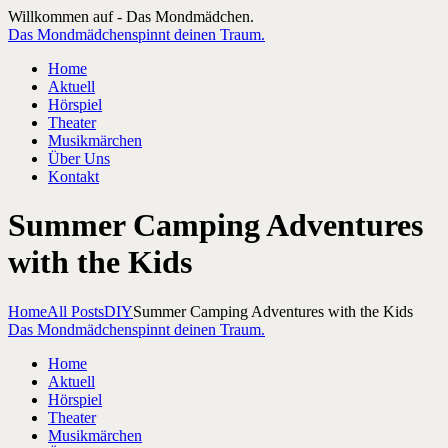
Willkommen auf - Das Mondmädchen.
Das Mondmädchen
spinnt deinen Traum.
Home
Aktuell
Hörspiel
Theater
Musikmärchen
Über Uns
Kontakt
Summer Camping Adventures
with the Kids
Home
All Posts
DIY
Summer Camping Adventures with the Kids
Das Mondmädchen
spinnt deinen Traum.
Home
Aktuell
Hörspiel
Theater
Musikmärchen