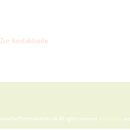
Zur Kontaktseite
NINA.VITZTHUM@GMX.DE
www.DasMondmaedchen.de
All rights reserved.
Impressum
an