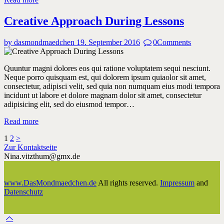
Creative Approach During Lessons
by dasmondmaedchen
19. September 2016
0
Comments
Quuntur magni dolores eos qui ratione voluptatem sequi nesciunt.
Neque porro quisquam est, qui dolorem ipsum quiaolor sit amet,
consectetur, adipisci velit, sed quia non numquam eius modi tempora
incidunt ut labore et dolore magnam dolor sit amet, consectetur
adipisicing elit, sed do eiusmod tempor…
Read more
Beitragsnavigation
Page
Page
1
2
>
Zur Kontaktseite
Nina.vitzthum@gmx.de
www.DasMondmaedchen.de
All rights reserved.
Impressum
and
Datenschutz