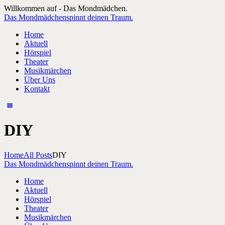
Willkommen auf - Das Mondmädchen.
Das Mondmädchen
spinnt deinen Traum.
Home
Aktuell
Hörspiel
Theater
Musikmärchen
Über Uns
Kontakt
DIY
Home
All Posts
DIY
Das Mondmädchen
spinnt deinen Traum.
Home
Aktuell
Hörspiel
Theater
Musikmärchen