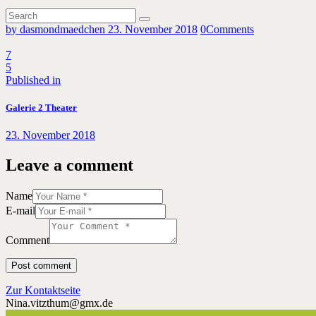
by dasmondmaedchen
23. November 2018
0
Comments
7
5
Beitragsnavigation
Previous
Published in
post:
Galerie 2 Theater
23. November 2018
Leave a comment
Name
E-mail
Comment
Zur Kontaktseite
Nina.vitzthum@gmx.de