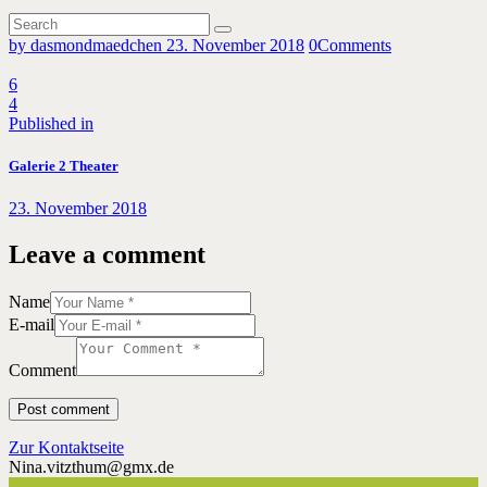
by dasmondmaedchen
23. November 2018
0
Comments
6
4
Beitragsnavigation
Previous
Published in
post:
Galerie 2 Theater
23. November 2018
Leave a comment
Name
E-mail
Comment
Zur Kontaktseite
Nina.vitzthum@gmx.de